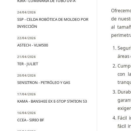
KIRA - LUMINARIA DE TUBO UV-A
Ofrecemo
24/04/2026
de nuest
SSP - CELDA ROBÓTICA DE MOLDEO POR
INYECCIÓN
al tamañ
perimetra
22/04/2026
ASTECH - VLM500
Seguri
áreas 
21/04/2026
TER - JULIET
Cumpl
con l
20/04/2026
tranqu
SENSITRON - PETRÓLEO Y GAS
Durab
17/04/2026
garan
KAMA - BANSHEE EX E-STOP STATION S3
exigen
16/04/2026
Fácil
CCEA - SIRIO BF
fácil 