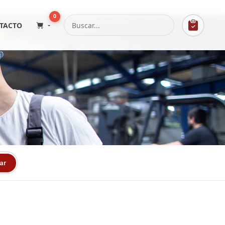
0
TACTO
ar