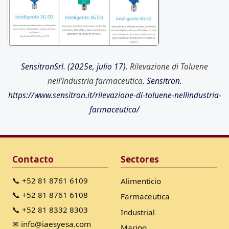
SensitronSrl. (2025e, julio 17).
Rilevazione di Toluene
nell’industria farmaceutica
. Sensitron.
https://www.sensitron.it/rilevazione-di-toluene-nellindustria-
farmaceutica/
Contacto
Sectores
📞 +52 81 8761 6109
Alimenticio
📞 +52 81 8761 6108
Farmaceutica
📞 +52 81 8332 8303
Industrial
✉ info@iaesyesa.com
Marino