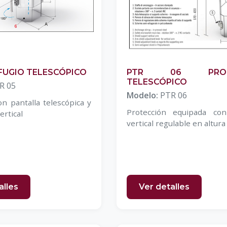
EFUGIO TELESCÓPICO
PTR 06 PROT
TELESCÓPICO
R 05
Modelo:
PTR 06
on pantalla telescópica y
Protección equipada con
ertical
vertical regulable en altura
alles
Ver detalles