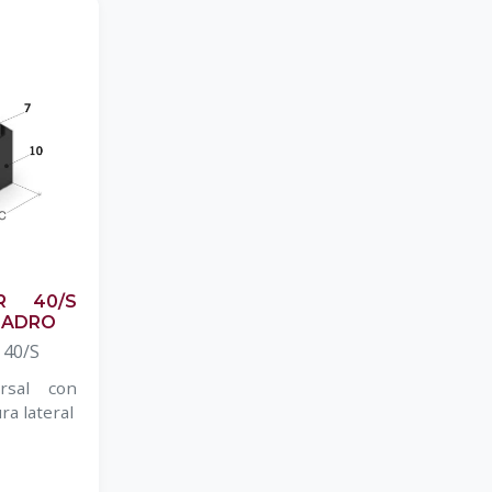
R 40/S
LADRO
 40/S
ersal con
ra lateral