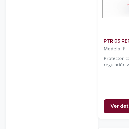
Mandos inalámbricos ATEX
PLC`S
Relevadores de seguridad
Tapetes de seguridad
PTR 05 R
Modelo:
PT
Protector c
regulación v
Ver det