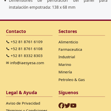
Dimensiones de perforación del panel para
instalación empotrada: 138 x 68 mm
Contacto
Sectores
📞 +52 81 8761 6109
Alimenticio
📞 +52 81 8761 6108
Farmaceutica
📞 +52 81 8332 8303
Industrial
✉ info@iaesyesa.com
Marino
Minería
Petroleo & Gas
Legal & Ayuda
Síguenos
Aviso de Privacidad
Términos y Condiciones