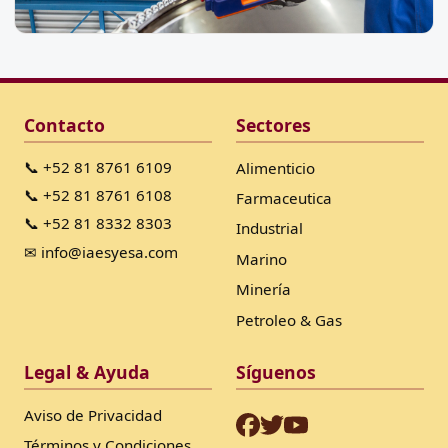
Contacto
Sectores
📞 +52 81 8761 6109
Alimenticio
📞 +52 81 8761 6108
Farmaceutica
📞 +52 81 8332 8303
Industrial
✉ info@iaesyesa.com
Marino
Minería
Petroleo & Gas
Legal & Ayuda
Síguenos
Aviso de Privacidad
Términos y Condiciones