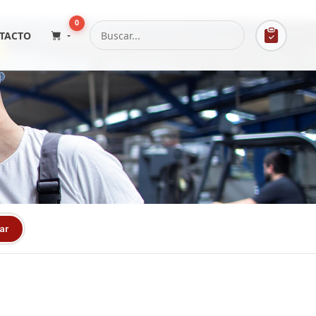
0
TACTO
ar