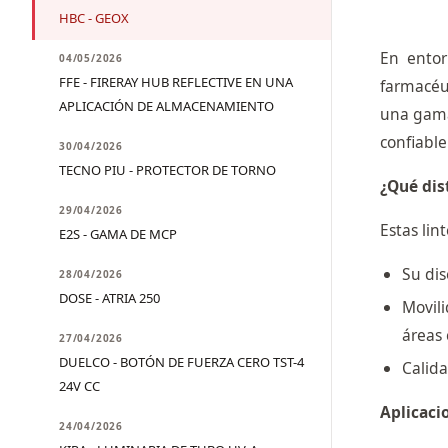
HBC - GEOX
En entor
04/05/2026
FFE - FIRERAY HUB REFLECTIVE EN UNA
farmacéut
APLICACIÓN DE ALMACENAMIENTO
una gama
confiable
30/04/2026
TECNO PIU - PROTECTOR DE TORNO
¿Qué dis
29/04/2026
Estas lin
E2S - GAMA DE MCP
Su dis
28/04/2026
DOSE - ATRIA 250
Movili
áreas 
27/04/2026
DUELCO - BOTÓN DE FUERZA CERO TST-4
Calida
24V CC
Aplicaci
24/04/2026