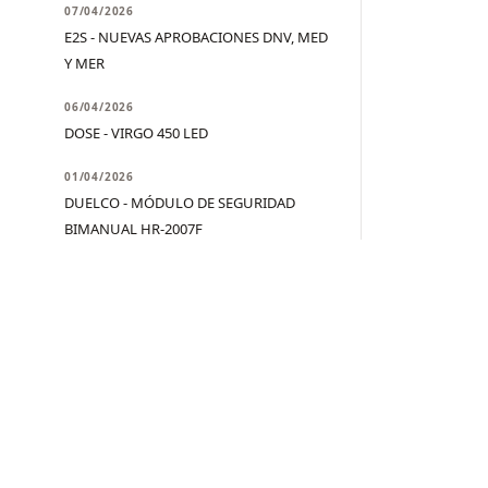
07/04/2026
E2S - NUEVAS APROBACIONES DNV, MED
Y MER
06/04/2026
DOSE - VIRGO 450 LED
01/04/2026
DUELCO - MÓDULO DE SEGURIDAD
BIMANUAL HR-2007F
31/03/2026
KIRA - LÁMPARAS PORTÁTILES A BATERÍA
30/03/2026
SSP - PAQUETE COMPLETO PARA
SISTEMA DE PRENSADO EN CALIENTE
27/03/2026
ASTECH - CR50-FO