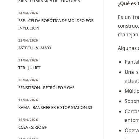
KIRA - LUMINARIA DE TUBO UV-A
¿Qué es 
24/04/2026
Es un tr
SSP - CELDA ROBÓTICA DE MOLDEO POR
construcc
INYECCIÓN
manejable
22/04/2026
Algunas d
ASTECH - VLM500
21/04/2026
Pantal
TER - JULIET
Una s
actuad
20/04/2026
SENSITRON - PETRÓLEO Y GAS
Múltip
17/04/2026
Soport
KAMA - BANSHEE EX E-STOP STATION S3
Carca
entorn
16/04/2026
CCEA - SIRIO BF
Opera