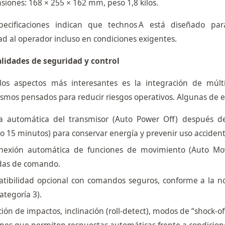
iones: 168 × 255 × 162 mm, peso 1,8 kilos.
pecificaciones indican que technos A está diseñado para
d al operador incluso en condiciones exigentes.
lidades de seguridad y control
os aspectos más interesantes es la integración de múlti
mos pensados para reducir riesgos operativos. Algunas de el
a automática del transmisor (Auto Power Off) después 
o 15 minutos) para conservar energía y prevenir uso accident
nexión automática de funciones de movimiento (Auto Mo
das de comando.
tibilidad opcional con comandos seguros, conforme a la 
categoría 3).
ión de impactos, inclinación (roll‑detect), modos de “shock-of