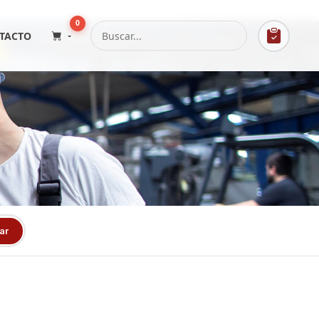
0
TACTO
ar