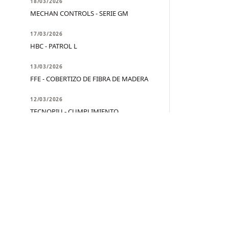
18/03/2026
MECHAN CONTROLS - SERIE GM
17/03/2026
HBC - PATROL L
13/03/2026
FFE - COBERTIZO DE FIBRA DE MADERA
12/03/2026
TECNOPIU - CUMPLIMIENTO
NORMATIVO DE LA MAQUINARIA PARA
EQUIPOS INDUSTRIALES
11/03/2026
E2S - E2S ACTUALIZA SUS BALIZAS DE
SEÑALIZACIÓN
10/03/2026
DUELCO - STAND PRB05 PARA PCB3