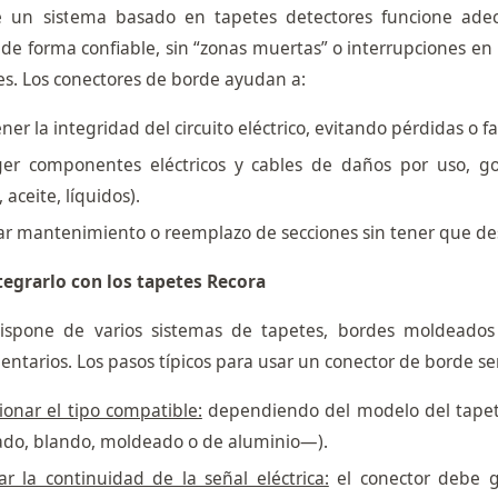
 un sistema basado en tapetes detectores funcione ade
 de forma confiable, sin “zonas muertas” o interrupciones en
es. Los conectores de borde ayudan a:
er la integridad del circuito eléctrico, evitando pérdidas o fal
ger componentes eléctricos y cables de daños por uso, g
, aceite, líquidos).
tar mantenimiento o reemplazo de secciones sin tener que de
egrarlo con los tapetes Recora
ispone de varios sistemas de tapetes, bordes moldeado
tarios. Los pasos típicos para usar un conector de borde se
ionar el tipo compatible:
dependiendo del modelo del tapete
do, blando, moldeado o de aluminio—).
car la continuidad de la señal eléctrica:
el conector debe g