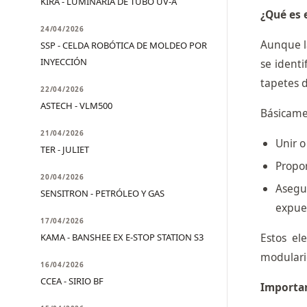
KIRA - LUMINARIA DE TUBO UV-A
¿Qué es 
24/04/2026
Aunque l
SSP - CELDA ROBÓTICA DE MOLDEO POR
INYECCIÓN
se ident
tapetes d
22/04/2026
ASTECH - VLM500
Básicamen
21/04/2026
Unir o
TER - JULIET
Propor
20/04/2026
Asegu
SENSITRON - PETRÓLEO Y GAS
expues
17/04/2026
Estos el
KAMA - BANSHEE EX E-STOP STATION S3
modulari
16/04/2026
CCEA - SIRIO BF
Importan