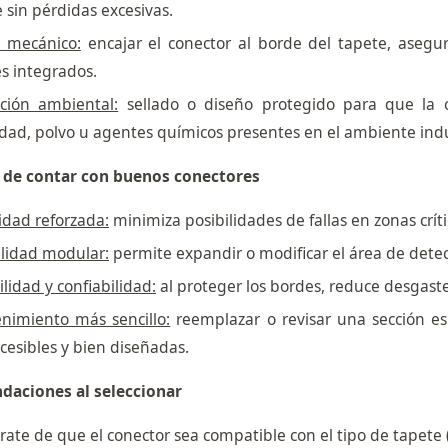
e sin pérdidas excesivas.
e mecánico:
encajar el conector al borde del tapete, asegura
s integrados.
cción ambiental:
sellado o diseño protegido para que la c
ad, polvo u agentes químicos presentes en el ambiente indus
 de contar con buenos conectores
idad reforzada:
minimiza posibilidades de fallas en zonas críti
ilidad modular:
permite expandir o modificar el área de detec
lidad y confiabilidad:
al proteger los bordes, reduce desgaste
nimiento más sencillo:
reemplazar o revisar una sección e
cesibles y bien diseñadas.
aciones al seleccionar
ate de que el conector sea compatible con el tipo de tapete (