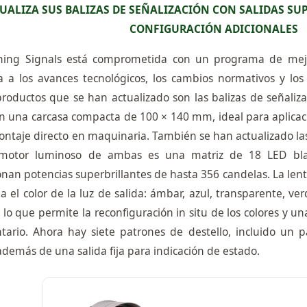
TUALIZA SUS BALIZAS DE SEÑALIZACIÓN CON SALIDAS SU
CONFIGURACIÓN ADICIONALES
ing Signals está comprometida con un programa de mejo
a a los avances tecnológicos, los cambios normativos y los 
productos que se han actualizado son las balizas de señali
n una carcasa compacta de 100 × 140 mm, ideal para aplicaci
ontaje directo en maquinaria. También se han actualizado l
motor luminoso de ambas es una matriz de 18 LED blan
nan potencias superbrillantes de hasta 356 candelas. La lent
 el color de la luz de salida: ámbar, azul, transparente, verd
 lo que permite la reconfiguración in situ de los colores y un
ntario. Ahora hay siete patrones de destello, incluido un
 además de una salida fija para indicación de estado.