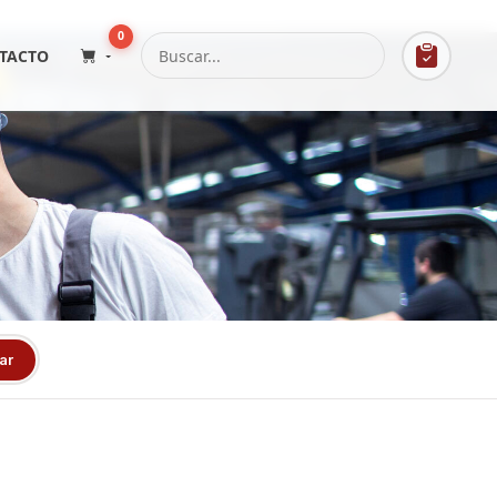
0
TACTO
ar