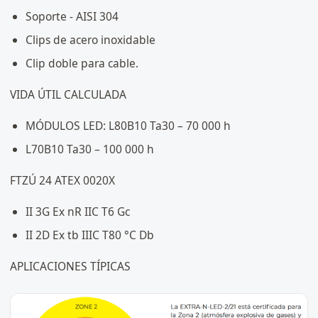
Soporte - AISI 304
Clips de acero inoxidable
Clip doble para cable.
VIDA ÚTIL CALCULADA
MÓDULOS LED: L80B10 Ta30 – 70 000 h
L70B10 Ta30 – 100 000 h
FTZÚ 24 ATEX 0020X
II 3G Ex nR IIC T6 Gc
II 2D Ex tb IIIC T80 °C Db
APLICACIONES TÍPICAS