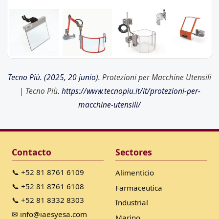
Tecno Più. (2025, 20 junio).
Protezioni per Macchine Utensili
| Tecno Più
. https://www.tecnopiu.it/it/protezioni-per-
macchine-utensili/
Contacto
Sectores
📞 +52 81 8761 6109
Alimenticio
📞 +52 81 8761 6108
Farmaceutica
📞 +52 81 8332 8303
Industrial
✉ info@iaesyesa.com
Marino