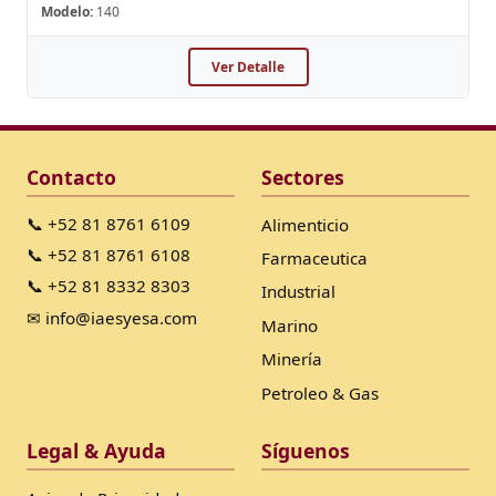
Modelo:
140
Ver Detalle
Contacto
Sectores
📞 +52 81 8761 6109
Alimenticio
📞 +52 81 8761 6108
Farmaceutica
📞 +52 81 8332 8303
Industrial
✉ info@iaesyesa.com
Marino
Minería
Petroleo & Gas
Legal & Ayuda
Síguenos